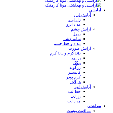
آرایشی
آرایش ابرو
ژل ابرو
مداد ابرو
آرایش چشم
ریمل
سایه چشم
مداد و خط چشم
آرایش صورت
BB کرم و CC کرم
پرایمر
پنکک
رژگونه
کانسیلر
کرم پودر
هایلایتر
آرایش لب
خط لب
رژ لب
مداد لب
بهداشتی
مراقبت پوست