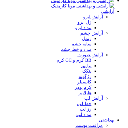
آرایشی
آرایش ابرو
ژل ابرو
مداد ابرو
آرایش چشم
ریمل
سایه چشم
مداد و خط چشم
آرایش صورت
BB کرم و CC کرم
پرایمر
پنکک
رژگونه
کانسیلر
کرم پودر
هایلایتر
آرایش لب
خط لب
رژ لب
مداد لب
بهداشتی
مراقبت پوست