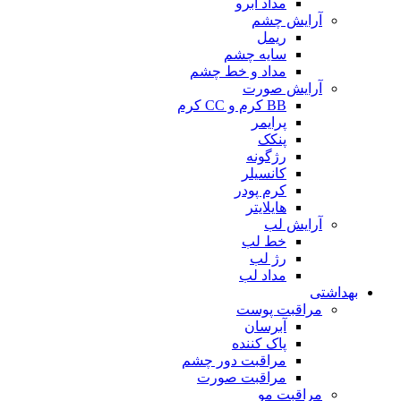
مداد ابرو
آرایش چشم
ریمل
سایه چشم
مداد و خط چشم
آرایش صورت
BB کرم و CC کرم
پرایمر
پنکک
رژگونه
کانسیلر
کرم پودر
هایلایتر
آرایش لب
خط لب
رژ لب
مداد لب
بهداشتی
مراقبت پوست
آبرسان
پاک کننده
مراقبت دور چشم
مراقبت صورت
مراقبت مو