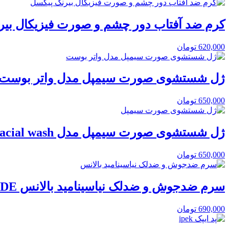
کرم ضد آفتاب دور چشم و صورت فیزیکال بیر
620,000
تومان
ژل شستشوی صورت سیمپل مدل واتر بوست
650,000
تومان
ژل شستشوی صورت سیمپل مدل Simple refreshing facial wash
650,000
تومان
سرم ضدجوش و ضدلک نیاسینامید بالانس BALANCE NIACINAMIDE
690,000
تومان