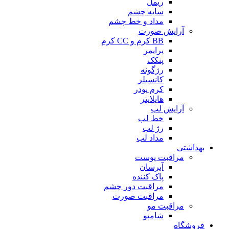
ریمل
سایه چشم
مداد و خط چشم
آرایش صورت
BB کرم و CC کرم
پرایمر
پنکک
رژگونه
کانسیلر
کرم پودر
هایلایتر
آرایش لب
خط لب
رژ لب
مداد لب
بهداشتی
مراقبت پوست
آبرسان
پاک کننده
مراقبت دور چشم
مراقبت صورت
مراقبت مو
شامپو
فروشگاه