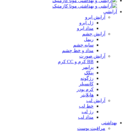
آرایشی
آرایش ابرو
ژل ابرو
مداد ابرو
آرایش چشم
ریمل
سایه چشم
مداد و خط چشم
آرایش صورت
BB کرم و CC کرم
پرایمر
پنکک
رژگونه
کانسیلر
کرم پودر
هایلایتر
آرایش لب
خط لب
رژ لب
مداد لب
بهداشتی
مراقبت پوست