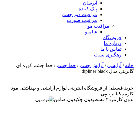
آبرسان
پاک کننده
مراقبت دور چشم
مراقبت صورت
مراقبت مو
شامپو
فروشگاه
درباره ما
تماس با ما
رهگیری پست
خانه
/
آرایشی
/
آرایش چشم
/
خط چشم
/ خط چشم کوزه ای
گابرینی مدل dipliner black
خرید قسطی از فروشگاه اینترنتی لوازم آرایشی و بهداشتی مونا
کازمتیک
با ترب‌پی
بدون کارمزد
۴ قسط
بدون چک
بدون ضامن