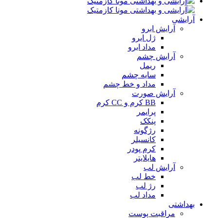
آرایشی
آرایش ابرو
ژل ابرو
مداد ابرو
آرایش چشم
ریمل
سایه چشم
مداد و خط چشم
آرایش صورت
BB کرم و CC کرم
پرایمر
پنکک
رژگونه
کانسیلر
کرم پودر
هایلایتر
آرایش لب
خط لب
رژ لب
مداد لب
بهداشتی
مراقبت پوست