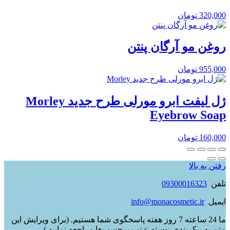
320,000
تومان
روغن مو آرگان پنتن
955,000
تومان
ژل لیفت ابرو مورلی طرح جدید Morley
Eyebrow Soap
160,000
تومان
رفتن به بالا
تلفن
09300016323
ایمیل
info@monacosmetic.ir
ما 24 ساعته 7 روز هفته پاسخگوی شما هستیم. (برای ویرایش این
متن به پیکربندی پوسته > تب برچسب‌ها مراجعه نمایید.)