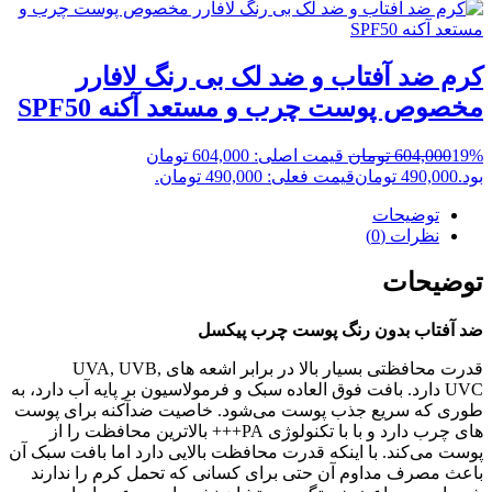
کرم ضد آفتاب و ضد لک بی رنگ لافارر
مخصوص پوست چرب و مستعد آکنه SPF50
19%
604,000
تومان
قیمت اصلی: 604,000 تومان
بود.
490,000
تومان
قیمت فعلی: 490,000 تومان.
توضیحات
نظرات (0)
توضیحات
ضد آفتاب بدون رنگ پوست چرب پیکسل
قدرت محافظتی بسیار بالا در برابر اشعه های UVA, UVB,
UVC دارد. بافت فوق العاده سبک و فرمولاسیون بر پایه آب دارد، به
طوری که سریع جذب پوست می‌شود. خاصیت ضدآکنه برای پوست
های چرب دارد و با با تکنولوژی PA+++ بالاترین محافظت را از
پوست می‌کند. با اینکه قدرت محافظت بالایی دارد اما بافت سبک آن
باعث مصرف مداوم آن حتی برای کسانی که تحمل کرم را ندارند