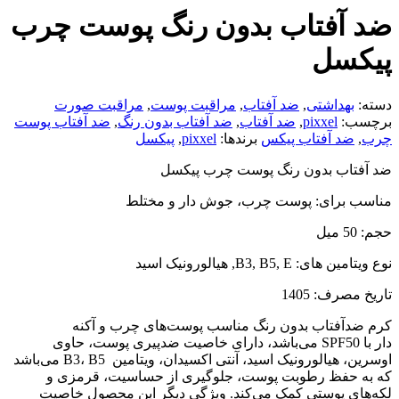
ضد آفتاب بدون رنگ پوست چرب
پیکسل
دسته:
بهداشتی
,
ضد آفتاب
,
مراقبت پوست
,
مراقبت صورت
برچسب:
pixxel
,
ضد آفتاب
,
ضد آفتاب بدون رنگ
,
ضد آفتاب پوست
چرب
,
ضد آفتاب پیکس
برندها:
pixxel
,
پیکسل
ضد آفتاب بدون رنگ پوست چرب پیکسل
مناسب برای: پوست چرب، جوش دار و مختلط
حجم: 50 میل
نوع ویتامین های: B3, B5, E, هیالورونیک اسید
تاریخ مصرف: 1405
کرم ضدآفتاب بدون رنگ مناسب پوست‌های چرب و آکنه
دار با SPF50 می‌باشد، دارای خاصیت ضدپیری پوست، حاوی
اوسرین، هیالورونیک اسید، آنتی اکسیدان، ویتامین B3، B5 می‌باشد
که به حفظ رطوبت پوست، جلوگیری از حساسیت، قرمزی و
لکه‌های پوستی کمک می‌کند. ویژگی دیگر این محصول خاصیت