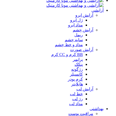
آرایشی
آرایش ابرو
ژل ابرو
مداد ابرو
آرایش چشم
ریمل
سایه چشم
مداد و خط چشم
آرایش صورت
BB کرم و CC کرم
پرایمر
پنکک
رژگونه
کانسیلر
کرم پودر
هایلایتر
آرایش لب
خط لب
رژ لب
مداد لب
بهداشتی
مراقبت پوست