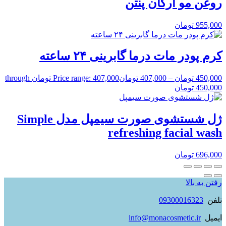
روغن مو آرگان پنتن
955,000
تومان
کرم پودر مات درما گابرینی ۲۴ ساعته
450,000
تومان
–
407,000
تومان
Price range: 407,000 تومان through
450,000 تومان
ژل شستشوی صورت سیمپل مدل Simple
refreshing facial wash
696,000
تومان
رفتن به بالا
تلفن
09300016323
ایمیل
info@monacosmetic.ir