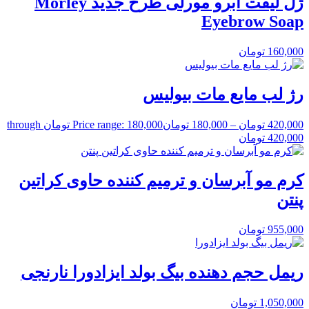
ژل لیفت ابرو مورلی طرح جدید Morley
Eyebrow Soap
160,000
تومان
رژ لب مایع مات بیولیس
420,000
تومان
–
180,000
تومان
Price range: 180,000 تومان through
420,000 تومان
کرم مو آبرسان و ترمیم کننده حاوی کراتین
پنتن
955,000
تومان
ریمل حجم دهنده بیگ بولد ایزادورا نارنجی
1,050,000
تومان