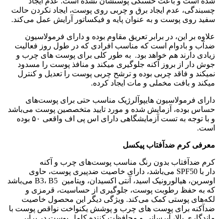
شده است و باعث خستگی پوستشان نشده است. عدم ایجاد
چسبندگی، عدم ایجاد برق و چربی روی پوست، ایجاد نکردن حالت
سفید روی پوست و به عنوان پایه و فیکساتور آرایش عمل می‌کند.
علاوه بر این، در برابر تعریق مقاوم بوده و دارای فرمولاسیون
ضدآب و بادوام است که مناسب افرادی که در طول روز فعالیت
زیادی دارند هم خواهد بود. به طور کلی برای پوست های چرب و
جوش دار از بروز آکنه جلوگیری میکند و منافذ پوست را مسدود
نمیکند و فاقد چربی بوده و ترشح چربی پوست را تعدیل و کنترل
میکند و بافت مخملی و مات ایجاد کرده.
دارای فرمولاسیون هایپوآلرژیک مناسب حتی برای پوست‌های
حساس بوده، آزمایش شده و مورد تایید متخصصین پوست می‌باشد
و با توجه به تست آزمایشگاهی دارای اس پی اف واقعی ۵۰ بوده
است.
معرفی کرم ضدآفتاب پیکسل
کرم ضدآفتاب بدون رنگ مناسب پوست‌های چرب و آکنه
دار با SPF50 می‌باشد، دارای خاصیت ضدپیری پوست، حاوی
اوسرین، هیالورونیک اسید، آنتی اکسیدان، ویتامین B3، B5 می‌باشد
که به حفظ رطوبت پوست، جلوگیری از حساسیت، قرمزی و
لکه‌های پوستی کمک می‌کند. ویژگی دیگر این محصول خاصیت
ضدآکنه برای پوست های چرب و پوشش یکنواخت نواقص پوست با
ماندگاری بالا، آبرسانی و محافظت کننده کامل پوست در برابر