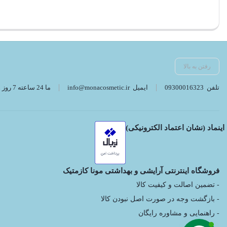
رفتن به بالا
تلفن
09300016323
ایمیل
info@monacosmetic.ir
ما 24 ساعته 7 روز هفته پاسخگوی شما هستیم. (برای ویرایش این متن به پیکربندی پوسته > تب برچسب‌ها مراجعه نمایید.)
اینماد (نشان اعتماد الکترونیکی)
فروشگاه اینترنتی آرایشی و بهداشتی مونا کازمتیک
- تضمین اصالت و کیفیت کالا
- بازگشت وجه در صورت اصل نبودن کالا
- راهنمایی و مشاوره رایگان