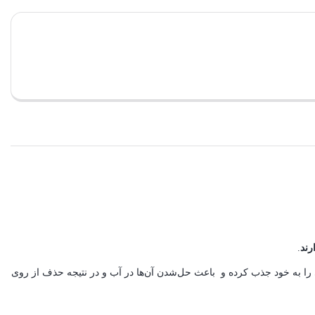
رند
.
میسلار واتر، در واقع نسل جدید پاک‌‏کننده‌‏ پوستی است که از اجزاء کروی میسل درون آب تشکیل شده ‏و ذرات تشکیل‏‌دهنده میسل، چربی‏‌ها و مواد آرایشی را به خود جذب کرده و باعث حل‌‎شدن آن‌‏ها در آب و در نتیجه حذف از روی