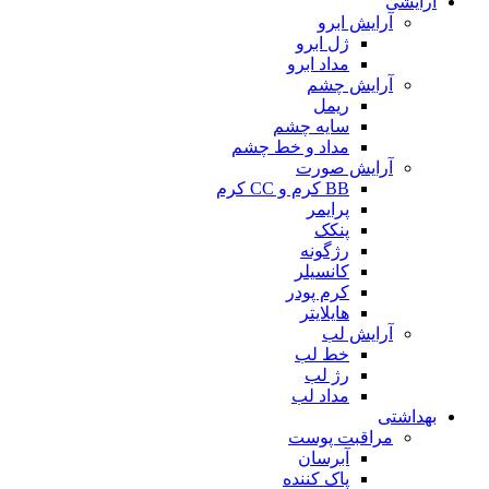
آرایشی
آرایش ابرو
ژل ابرو
مداد ابرو
آرایش چشم
ریمل
سایه چشم
مداد و خط چشم
آرایش صورت
BB کرم و CC کرم
پرایمر
پنکک
رژگونه
کانسیلر
کرم پودر
هایلایتر
آرایش لب
خط لب
رژ لب
مداد لب
بهداشتی
مراقبت پوست
آبرسان
پاک کننده