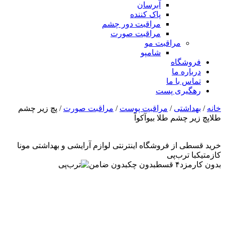
آبرسان
پاک کننده
مراقبت دور چشم
مراقبت صورت
مراقبت مو
شامپو
فروشگاه
درباره ما
تماس با ما
رهگیری پست
خانه
/
بهداشتی
/
مراقبت پوست
/
مراقبت صورت
/ پچ زیر چشم
طلاپچ زیر چشم طلا بیوآکوآ
خرید قسطی از فروشگاه اینترنتی لوازم آرایشی و بهداشتی مونا
کازمتیک
با ترب‌پی
بدون کارمزد
۴ قسط
بدون چک
بدون ضامن