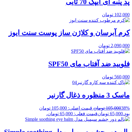
پد پنبه ای ایپک 70 تایی
102,000
تومان
کرم آبرسان و کلاژن ساز پوست سنت ایوز
2,090,000
تومان
فلویید ضد آفتاب مای SPF50
560,000
تومان
ماسک 3 منظوره ذغال گارنیر
38%
105,000
تومان
قیمت اصلی: 105,000 تومان
بود.
65,000
تومان
قیمت فعلی: 65,000 تومان.
بالم دور چشم سیمپل مدل Simple soothing