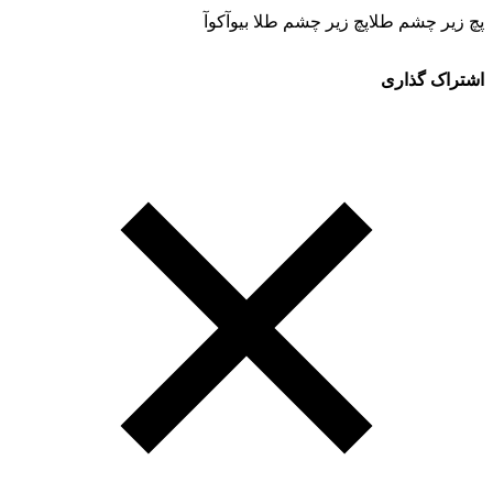
پچ زیر چشم طلاپچ زیر چشم طلا بیوآکوآ
اشتراک گذاری