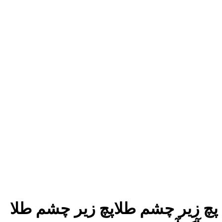
پچ زیر چشم طلاپچ زیر چشم طلا