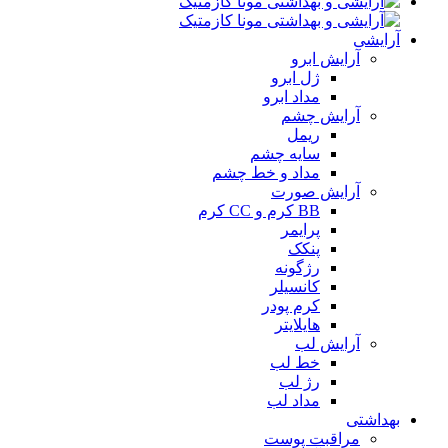
آرایشی
آرایش ابرو
ژل ابرو
مداد ابرو
آرایش چشم
ریمل
سایه چشم
مداد و خط چشم
آرایش صورت
BB کرم و CC کرم
پرایمر
پنکک
رژگونه
کانسیلر
کرم پودر
هایلایتر
آرایش لب
خط لب
رژ لب
مداد لب
بهداشتی
مراقبت پوست