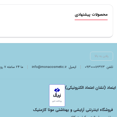
محصولات پیشنهادی
رفتن به بالا
تلفن
09300016323
ایمیل
info@monacosmetic.ir
ما 24 ساعته 7 روز هفته پاسخگوی شما هستیم. (برای ویرایش این متن به پیکربندی پوسته > تب برچسب‌ها مراجعه نمایید.)
اینماد (نشان اعتماد الکترونیکی)
فروشگاه اینترنتی آرایشی و بهداشتی مونا کازمتیک