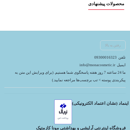
محصولات پیشنهادی
رفتن به بالا
تلفن
09300016323
ایمیل
info@monacosmetic.ir
ما 24 ساعته 7 روز هفته پاسخگوی شما هستیم. (برای ویرایش این متن به
پیکربندی پوسته > تب برچسب‌ها مراجعه نمایید.)
اینماد (نشان اعتماد الکترونیکی)
فروشگاه اینترنتی آرایشی و بهداشتی مونا کازمتیک