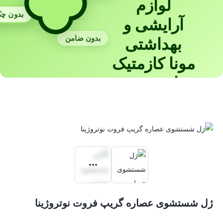
لوازم
بدون چ
آرایشی و
بدون ضامن
بهداشتی
مونا کازمتیک
با ترب‌پی
ژل شستشوی عصاره گریپ فروت نوتروژینا