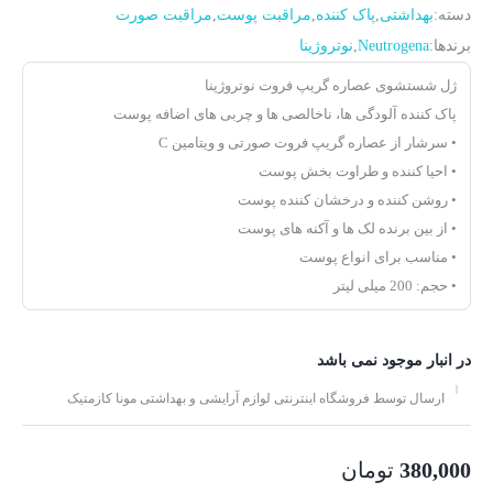
دسته:
بهداشتی
,
پاک کننده
,
مراقبت پوست
,
مراقبت صورت
برندها:
Neutrogena
,
نوتروژینا
ژل شستشوی عصاره گریپ فروت نوتروژینا
پاک کننده آلودگی ها، ناخالصی ها و چربی های اضافه پوست
• سرشار از عصاره گریپ فروت صورتی و ویتامین C
• احیا کننده و طراوت بخش پوست
• روشن کننده و درخشان کننده پوست
• از بین برنده لک ها و آکنه های پوست
• مناسب برای انواع پوست
• حجم: 200 میلی لیتر
در انبار موجود نمی باشد
ارسال توسط فروشگاه اینترنتی لوازم آرایشی و بهداشتی مونا کازمتیک
380,000
تومان