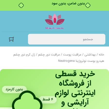
بدون ضامن، بدون سود
خانه
/
بهداشتی
/
مراقبت پوست
/
مراقبت دور چشم
/ ژل کرم دور چشم
هیدرو بوست نوتروژینا Neutrogena
خرید قسطی
از فروشگاه
بدون کارمزد
اینترنتی لوازم
آرایشی و
۴ قسط