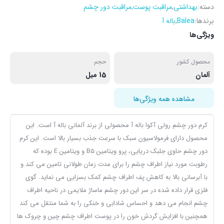
دسته:
بهداشتی
,
مراقبت پوست
,
مراقبت دور چشم
برندها:
Balea
,
باله آ
ویژگی‌ها
محصول کشور
حجم
آلمان
15 میل
مشاهده همه ویژگی‌ها
کرم دور چشم رولی آکوا باله آ محصولی از برند آلمانی باله آ است. این
محصول دارای فرمولاسیون سبک با سرعت جذب بسیار بالا است. این کرم
دور چشم حاوی جلبک دریایی، پرو ویتامین B5 و ویتامین E بوده که
رطوبت مورد نیاز اطراف چشم را برای مدت زمان طولانی تامین می کند و
با آبرسانی بالا به کاهش پف اطراف چشم کمک بسزایی می نماید. گوی
فلزی قرار داده شده در سر این دور چشم ماساژ ملایمی در ناحیه اطراف
چشم انجام می دهد و احساس شادابی و خنکی را به شما منتقل می کند
همچنین با افزایش گردش خون را در پوست اطراف چشم چین و چروک ها