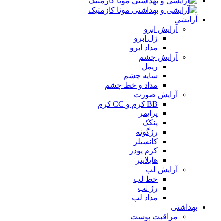
آرایشی
آرایش ابرو
ژل ابرو
مداد ابرو
آرایش چشم
ریمل
سایه چشم
مداد و خط چشم
آرایش صورت
BB کرم و CC کرم
پرایمر
پنکک
رژگونه
کانسیلر
کرم پودر
هایلایتر
آرایش لب
خط لب
رژ لب
مداد لب
بهداشتی
مراقبت پوست