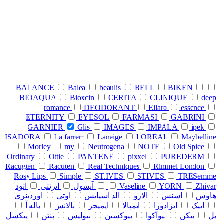
BALANCE
Balea
beaulis
BELL
BIKEN
BIOAQUA
Bioxcin
CERITA
CLINIQUE
deep
romance
DEODORANT
Ellaro
essence
ETERNITY
EYESOL
FARMASI
GABRINI
GARNIER
Glis
IMAGES
IMPALA
ipek
ISADORA
La farrerr
Laneige
LOREAL
Maybelline
Morley
my
Neutrogena
NOTE
Old Spice
Ordinary
Ottie
PANTENE
pixxel
PUREDERM
Racugten
Racuten
Real Techniques
Rimmel London
Rosy Lips
Simple
ST.IVES
STIVES
TRESemme
Zhivar
YORN
Vaseline
آیسول
اترنتی
اتود
هاوس
اسنس
الارو
الد اسپایس
اوتی
اوردینری
ایپک
ایزادورا
ایمپالا
ایمیجز
بالانس
باله آ
بل
بیکن
بیوآکوا
بیوکسین
بیولیس
پنتن
پیکسل