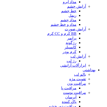
مداد ابرو
آرایش چشم
خط چشم
ریمل
مداد چشم
مداد و خط چشم
آرایش صورت
BB کرم و CC کرم
پرایمر
رژگونه
کانسیلر
کرم پودر
آرایش لب
رژ لب
ابزارآلات آرایشی
بهداشتی
بالم لب
تقویت مژه
مراقبت بدن
مراقبت پا
مراقبت پوست
آبرسان
پاک کننده
مراقبت دور چشم