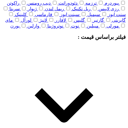
پیوردرم
ترزمه
دئودورانت
دیپ رومنس
راکوتن
رزی لایپس
ریل تکنیک
ریمل لندن
ژیوار
سریتا
سنت ایوز
سیمپل
سینت ایوز
فارماسی
کلینیک
گابرینی
گارنیر
گلیس
لافارر
لانیژ
لورآل
مای
مورلی
میبلین
نوت
نوتروژینا
وازلین
یورن
فیلتر براساس قیمت :