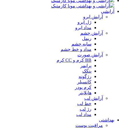
آرایشی
آرایش ابرو
ژل ابرو
مداد ابرو
آرایش چشم
ریمل
سایه چشم
مداد و خط چشم
آرایش صورت
BB کرم و CC کرم
پرایمر
پنکک
رژگونه
کانسیلر
کرم پودر
هایلایتر
آرایش لب
خط لب
رژ لب
مداد لب
بهداشتی
مراقبت پوست