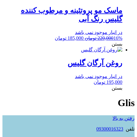
ماسک مو پروتئینه و مرطوب کننده
گلیس رنگ آبی
در انبار موجود نمی باشد
قیمت
قیمت
16%
220,000
تومان
185,000
تومان
اصلی:
فعلی:
بستن
220,000 تومان
185,000 تومان.
بود.
روغن آرگان گلیس
در انبار موجود نمی باشد
195,000
تومان
بستن
Glis
رفتن به بالا
تلفن
09300016323