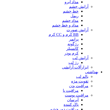
مداد ابرو
آرایش چشم
خط چشم
ریمل
مداد چشم
مداد و خط چشم
آرایش صورت
BB کرم و CC کرم
پرایمر
رژگونه
کانسیلر
کرم پودر
آرایش لب
رژ لب
ابزارآلات آرایشی
بهداشتی
بالم لب
تقویت مژه
مراقبت بدن
مراقبت پا
مراقبت پوست
آبرسان
پاک کننده
مراقبت دور چشم