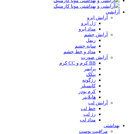
آرایشی
آرایش ابرو
ژل ابرو
مداد ابرو
آرایش چشم
ریمل
سایه چشم
مداد و خط چشم
آرایش صورت
BB کرم و CC کرم
پرایمر
پنکک
رژگونه
کانسیلر
کرم پودر
هایلایتر
آرایش لب
خط لب
رژ لب
مداد لب
بهداشتی
مراقبت پوست