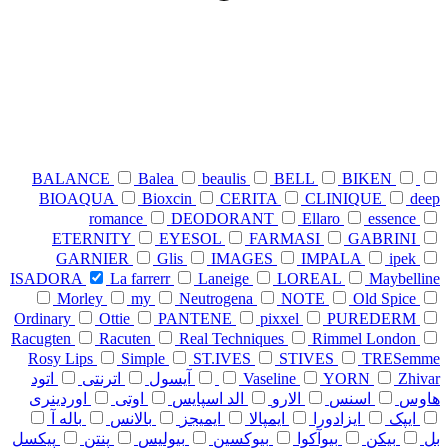
BALANCE
Balea
beaulis
BELL
BIKEN
BIOAQUA
Bioxcin
CERITA
CLINIQUE
deep
romance
DEODORANT
Ellaro
essence
ETERNITY
EYESOL
FARMASI
GABRINI
GARNIER
Glis
IMAGES
IMPALA
ipek
ISADORA
La farrerr
Laneige
LOREAL
Maybelline
Morley
my
Neutrogena
NOTE
Old Spice
Ordinary
Ottie
PANTENE
pixxel
PUREDERM
Racugten
Racuten
Real Techniques
Rimmel London
Rosy Lips
Simple
ST.IVES
STIVES
TRESemme
Zhivar
YORN
Vaseline
آیسول
اترنتی
اتود
هاوس
اسنس
الارو
الد اسپایس
اوتی
اوردینری
ایپک
ایزادورا
ایمپالا
ایمیجز
بالانس
باله آ
بل
بیکن
بیوآکوا
بیوکسین
بیولیس
پنتن
پیکسل