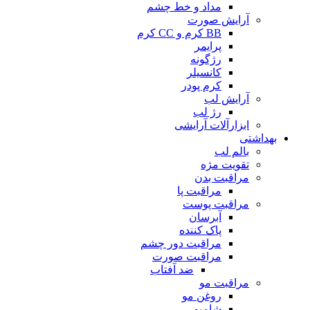
مداد و خط چشم
آرایش صورت
BB کرم و CC کرم
پرایمر
رژگونه
کانسیلر
کرم پودر
آرایش لب
رژ لب
ابزارآلات آرایشی
بهداشتی
بالم لب
تقویت مژه
مراقبت بدن
مراقبت پا
مراقبت پوست
آبرسان
پاک کننده
مراقبت دور چشم
مراقبت صورت
ضد آفتاب
مراقبت مو
روغن مو
شامپو