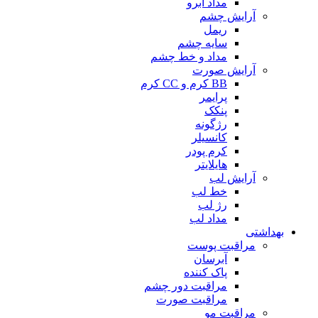
مداد ابرو
آرایش چشم
ریمل
سایه چشم
مداد و خط چشم
آرایش صورت
BB کرم و CC کرم
پرایمر
پنکک
رژگونه
کانسیلر
کرم پودر
هایلایتر
آرایش لب
خط لب
رژ لب
مداد لب
بهداشتی
مراقبت پوست
آبرسان
پاک کننده
مراقبت دور چشم
مراقبت صورت
مراقبت مو