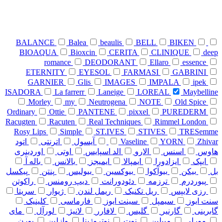
BALANCE
Balea
beaulis
BELL
BIKEN
BIOAQUA
Bioxcin
CERITA
CLINIQUE
deep
romance
DEODORANT
Ellaro
essence
ETERNITY
EYESOL
FARMASI
GABRINI
GARNIER
Glis
IMAGES
IMPALA
ipek
ISADORA
La farrerr
Laneige
LOREAL
Maybelline
Morley
my
Neutrogena
NOTE
Old Spice
Ordinary
Ottie
PANTENE
pixxel
PUREDERM
Racugten
Racuten
Real Techniques
Rimmel London
Rosy Lips
Simple
ST.IVES
STIVES
TRESemme
Zhivar
YORN
Vaseline
آیسول
اترنتی
اتود
هاوس
اسنس
الارو
الد اسپایس
اوتی
اوردینری
ایپک
ایزادورا
ایمپالا
ایمیجز
بالانس
باله آ
بل
بیکن
بیوآکوا
بیوکسین
بیولیس
پنتن
پیکسل
پیوردرم
ترزمه
دئودورانت
دیپ رومنس
راکوتن
رزی لایپس
ریل تکنیک
ریمل لندن
ژیوار
سریتا
سنت ایوز
سیمپل
سینت ایوز
فارماسی
کلینیک
گابرینی
گارنیر
گلیس
لافارر
لانیژ
لورآل
مای
مورلی
میبلین
نوت
نوتروژینا
وازلین
یورن