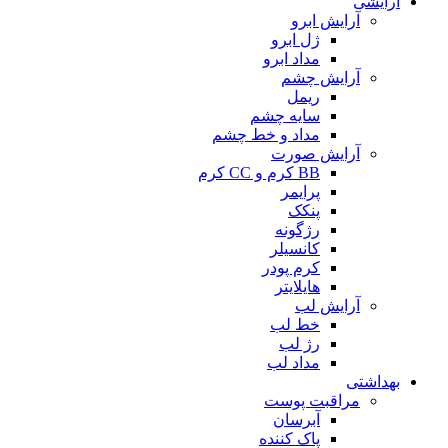
آرایشی
آرایش ابرو
ژل ابرو
مداد ابرو
آرایش چشم
ریمل
سایه چشم
مداد و خط چشم
آرایش صورت
BB کرم و CC کرم
پرایمر
پنکک
رژگونه
کانسیلر
کرم پودر
هایلایتر
آرایش لب
خط لب
رژ لب
مداد لب
بهداشتی
مراقبت پوست
آبرسان
پاک کننده