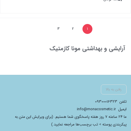
بستن
3
2
1
آرایشی و بهداشتی مونا کازمتیک
رفتن به بالا
تلفن
09300016323
ایمیل
info@monacosmetic.ir
ما 24 ساعته 7 روز هفته پاسخگوی شما هستیم. (برای ویرایش این متن به
پیکربندی پوسته > تب برچسب‌ها مراجعه نمایید.)