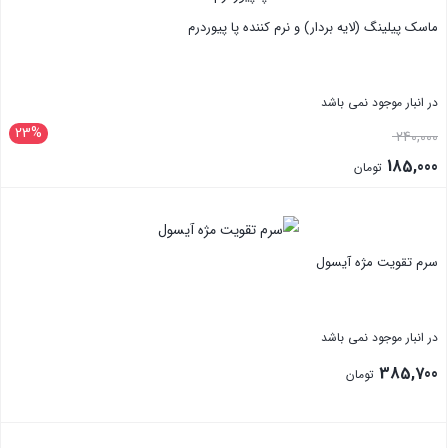
ماسک پیلینگ (لایه بردار) و نرم کننده پا پیوردرم
در انبار موجود نمی باشد
23%
قیمت
240,000
اصلی:
185,000
تومان
240,000 تومان
قیمت
بستن
بود.
فعلی:
185,000 تومان.
سرم تقویت مژه آیسول
در انبار موجود نمی باشد
385,700
تومان
بستن