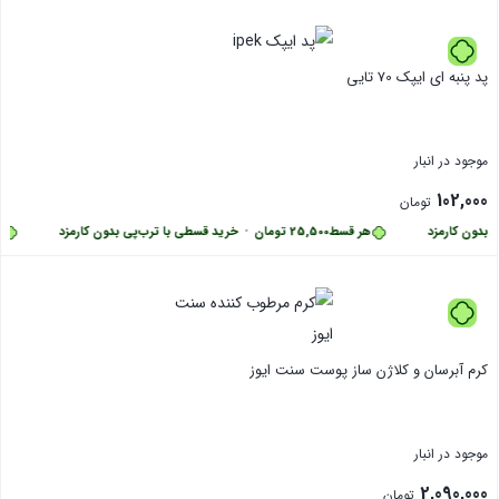
بستن
پد پنبه ای ایپک 70 تایی
موجود در انبار
102,000
تومان
دون کارمزد
هر قسط
25,500
تومان
•
خرید قسطی با ترب‌پی بدون کارمزد
هر 
بستن
کرم آبرسان و کلاژن ساز پوست سنت ایوز
موجود در انبار
2,090,000
تومان