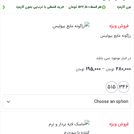
ون کارمزد
هر قسط
522,500
تومان
•
خرید قسطی با ترب‌پی بدون کارمزد
هر 
بستن
فروش ویژه
رژگونه مایع بیولیس
در انبار موجود نمی باشد
Price
195,000
280,000
–
تومان
تومان
range:
195,000 تومان
515
346
through
280,000 تومان
بستن
فروش ویژه