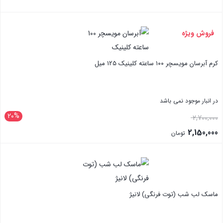
بستن
فروش ویژه
کرم آبرسان مویسچر ۱۰۰ ساعته کلینیک 125 میل
در انبار موجود نمی باشد
20%
قیمت
2,700,000
اصلی:
2,150,000
تومان
2,700,000 تومان
قیمت
بستن
بود.
فعلی:
2,150,000 تومان.
ماسک لب شب (توت فرنگی) لانیژ