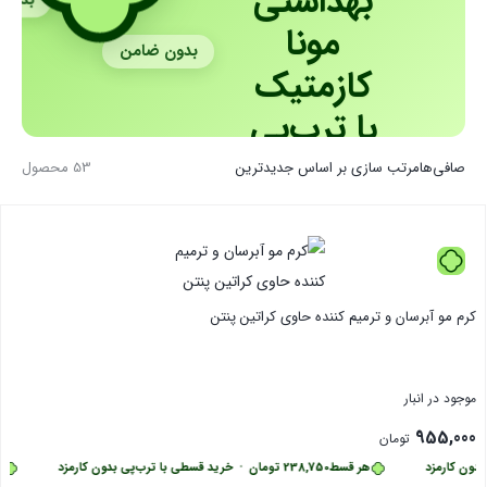
بهداشتی
بدون
مونا
بدون ضامن
کازمتیک
با ترب‌پی
صافی‌ها
مرتب سازی بر اساس جدیدترین
53 محصول
کرم مو آبرسان و ترمیم کننده حاوی کراتین پنتن
موجود در انبار
955,000
تومان
ون کارمزد
هر قسط
238,750
تومان
•
خرید قسطی با ترب‌پی بدون کارمزد
هر 