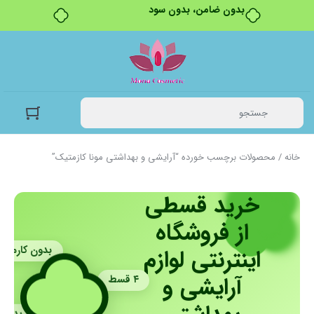
بدون ضامن، بدون سود
خانه
/ محصولات برچسب خورده “آرایشی و بهداشتی مونا کازمتیک”
خرید قسطی
از فروشگاه
بدون کارمزد
اینترنتی لوازم
آرایشی و
۴ قسط