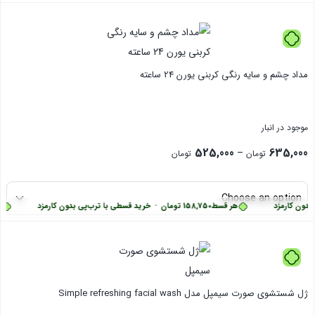
بستن
مداد چشم و سایه رنگی کربنی یورن 24 ساعته
موجود در انبار
Price
525,000
635,000
–
تومان
تومان
range:
525,000 تومان
ون کارمزد
هر قسط
158,750
تومان
•
خرید قسطی با ترب‌پی بدون کارمزد
هر 
through
635,000 تومان
بستن
ژل شستشوی صورت سیمپل مدل Simple refreshing facial wash