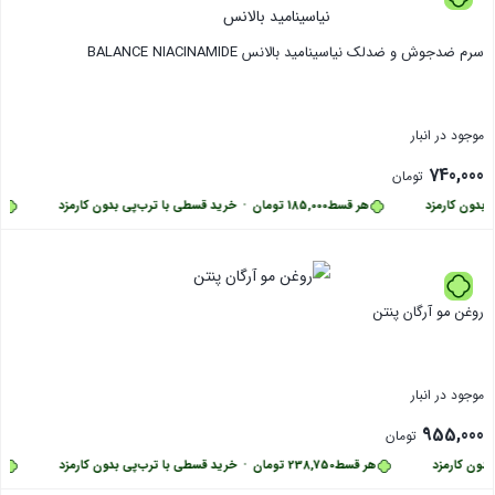
سرم ضدجوش و ضدلک نیاسینامید بالانس BALANCE NIACINAMIDE
موجود در انبار
740,000
تومان
دون کارمزد
هر قسط
185,000
تومان
•
خرید قسطی با ترب‌پی بدون کارمزد
هر 
بستن
روغن مو آرگان پنتن
موجود در انبار
955,000
تومان
ون کارمزد
هر قسط
238,750
تومان
•
خرید قسطی با ترب‌پی بدون کارمزد
هر 