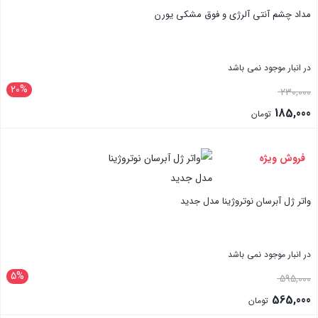
مداد چشم آنتی آلرژی و فوق مشکی یورن
در انبار موجود نمی باشد
20%
قیمت
230,000
اصلی:
185,000
تومان
230,000 تومان
قیمت
بستن
بود.
فعلی:
فروش ویژه
185,000 تومان.
واتر ژل آبرسان نوتروژینا مدل جدید
در انبار موجود نمی باشد
5%
قیمت
595,000
اصلی:
565,000
تومان